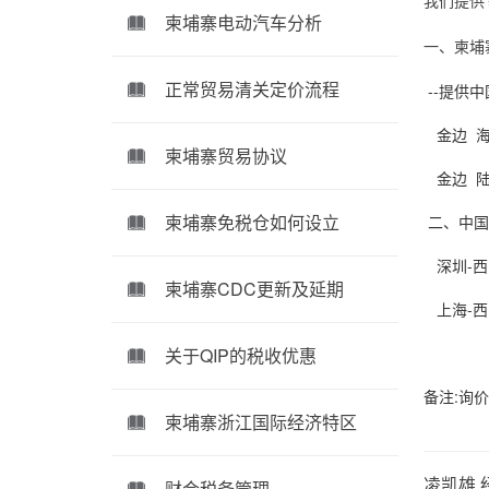
柬埔寨电动汽车分析
一、柬埔
正常贸易清关定价流程
--提供
金边 海运
柬埔寨贸易协议
金边 陆运
柬埔寨免税仓如何设立
二、中国
深圳-西
柬埔寨CDC更新及延期
上海-西
关于QIP的税收优惠
备注:询
柬埔寨浙江国际经济特区
财会税务管理
凌凯雄 