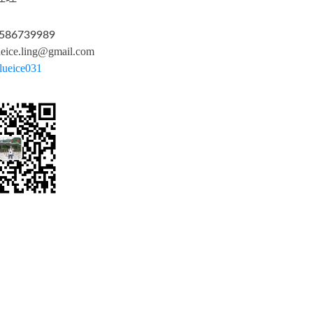
5586739989
ueice.ling@gmail.co
m
lueice031