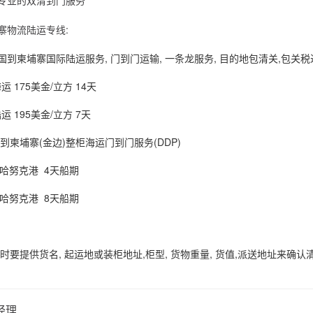
寨物流陆运专线:
中国到柬埔寨国际陆运服务, 门到门运输, 一条龙服务, 目的地包清关,包关税
 175美金/立方 14天
 195美金/立方 7天
到柬埔寨(金边)整柜海运门到门服务(DDP)
哈努克港 4天船期
哈努克港 8天船期
价时要提供货名, 起运地或装柜地址,柜型, 货物重量, 货值,派送地址来确认
经理