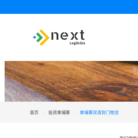
首页
·
投资柬埔寨
·
柬埔寨双清到门物流
我们提供